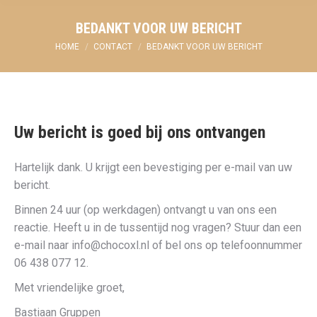
BEDANKT VOOR UW BERICHT
Je bent hier:
HOME
CONTACT
BEDANKT VOOR UW BERICHT
Uw bericht is goed bij ons ontvangen
Hartelijk dank. U krijgt een bevestiging per e-mail van uw
bericht.
Binnen 24 uur (op werkdagen) ontvangt u van ons een
reactie. Heeft u in de tussentijd nog vragen? Stuur dan een
e-mail naar info@chocoxl.nl of bel ons op telefoonnummer
06 438 077 12.
Met vriendelijke groet,
Bastiaan Gruppen